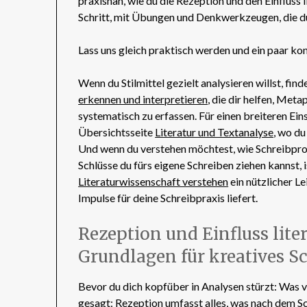
praxisnah, wie du die Rezeption und den Einfluss l
Schritt, mit Übungen und Denkwerkzeugen, die d
Lass uns gleich praktisch werden und ein paar ko
Wenn du Stilmittel gezielt analysieren willst, fin
erkennen und interpretieren
, die dir helfen, Met
systematisch zu erfassen. Für einen breiteren E
Übersichtsseite
Literatur und Textanalyse
, wo d
Und wenn du verstehen möchtest, wie Schreibproz
Schlüsse du fürs eigene Schreiben ziehen kannst, 
Literaturwissenschaft verstehen
ein nützlicher L
Impulse für deine Schreibpraxis liefert.
Rezeption und Einfluss lite
Grundlagen für kreatives S
Bevor du dich kopfüber in Analysen stürzt: Was 
gesagt: Rezeption umfasst alles, was nach dem Sc