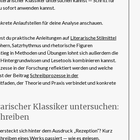
iterarischer Klassiker untersuchen kannst — Schritt für
u sofort anwenden kannst.
nkrete Anlaufstellen für deine Analyse anschauen.
dest du praktische Anleitungen auf
Literarische Stilmittel
aphern, Satzrhythmus und rhetorische Figuren
instieg in Methoden und Übungen lohnt sich außerdem die
u Hintergrundwissen und Lesetools kombinieren kannst.
esse in der Forschung reflektiert werden und welche
ist der Beitrag
Schreibprozesse in der
eitfaden, der Theorie und Praxis verbindet und konkrete
rarischer Klassiker untersuchen:
chreiben
versteckt sich hinter dem Ausdruck „Rezeption“? Kurz
hreiben eines Werks passiert — wie es gelesen,